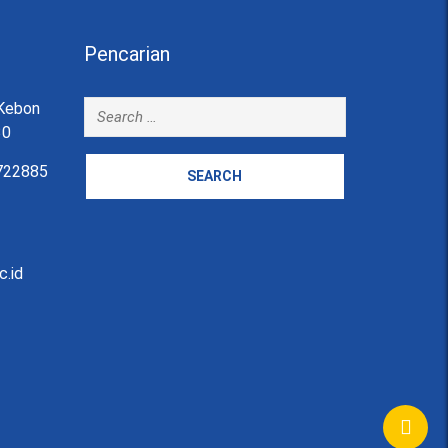
Pencarian
i Kebon
30
722885
c.id