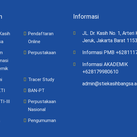
n
Informasi
JL. Dr. Kasih No. 1, Arter
Kasih
Pendaftaran
Jeruk, Jakarta Barat 115
sa
Online
Informasi PMB +628111
em
Perpustakaan
masi
Informasi AKADEMIK
emik
+628179980610
i
Tracer Study
admin@stiekasihbangsa.a
KTI
BAN-PT
I-III
Perpustakaan
Nasional
a
Pengumuman