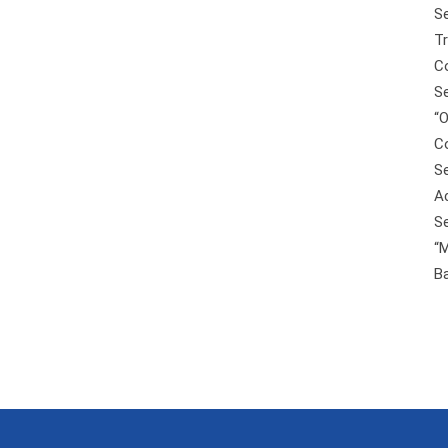
Se
T
C
Se
“O
C
Se
Ac
Se
“
B