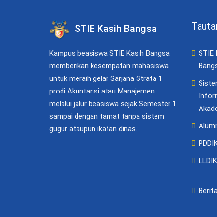
Tauta
STIE Kasih Bangsa
Kampus beasiswa STIE Kasih Bangsa
STIE 
memberikan kesempatan mahasiswa
Bang
untuk meraih gelar Sarjana Strata 1
Sist
prodi Akuntansi atau Manajemen
Infor
melalui jalur beasiswa sejak Semester 1
Akad
sampai dengan tamat tanpa sistem
Alumn
gugur ataupun ikatan dinas.
PDDI
LLDIKT
Berit