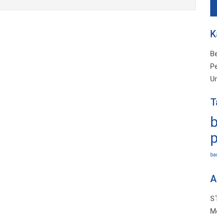
K
Be
P
U
T
b
ba
A
S
M