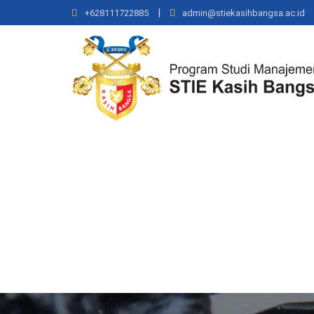
|
+628111722885
admin@stiekasihbangsa.ac.id