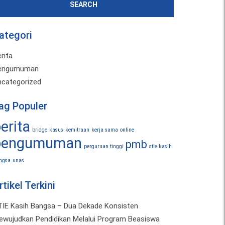
ategori
rita
engumuman
ncategorized
ag Populer
erita
bridge
kasus
kemitraan
kerja sama
online
pengumuman
pmb
perguruan tinggi
stie kasih
ngsa
unas
rtikel Terkini
TIE Kasih Bangsa – Dua Dekade Konsisten
ewujudkan Pendidikan Melalui Program Beasiswa