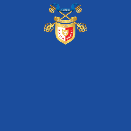
berita
bridge
kasus
kemitraan
kerja sama
online
pengumuman
pmb
perguruan tinggi
stie kasih bangsa
unas
Artikel Terkini
STIE Kasih Bangsa – Dua Dekade Konsisten Mewujudkan
Pendidikan Melalui Program Beasiswa
Seminar Nasional Inkubasi Bisnis & Investasi “Digital
Transformation of SMEs for Increasing Market
Competitiveness”
Seminar Nasional Inkubasi Bisnis & Investasi “Optimizing
Startup Business Model for Facing Competitor”
Seminar Nasional Inkubasi Bisnis & Investasi “Merge,
Acquisition, IPO for Startup Survival”
Seminar Nasional Inkubasi Bisnis & Investasi
“Membangun Branding Produk yang Kuat dengan Bantuan