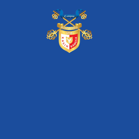
Tag Populer
berita
bridge
kasus
kemitraan
kerja sama
online
pengumuman
pmb
perguruan tinggi
stie kasih bangsa
unas
Artikel Terkini
STIE Kasih Bangsa – Dua Dekade Konsisten Mewujudkan
Pendidikan Melalui Program Beasiswa
Seminar Nasional Inkubasi Bisnis & Investasi “Digital
Transformation of SMEs for Increasing Market
Competitiveness”
Seminar Nasional Inkubasi Bisnis & Investasi “Optimizing
Startup Business Model for Facing Competitor”
Seminar Nasional Inkubasi Bisnis & Investasi “Merge,
Acquisition, IPO for Startup Survival”
Seminar Nasional Inkubasi Bisnis & Investasi